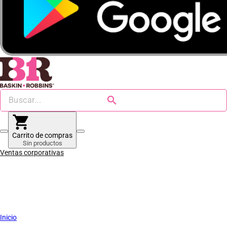
search
shopping_cart
Carrito de compras
Sin productos
Ventas corporativas
Inicio