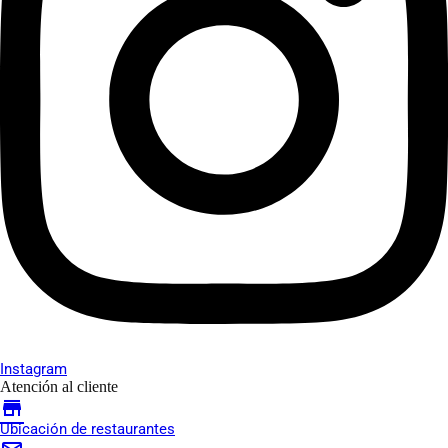
Instagram
Atención al cliente
store
Ubicación de restaurantes