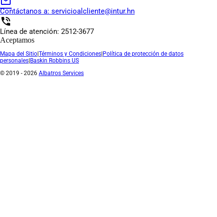
mail_outline
Contáctanos a:
servicioalcliente@intur.hn
phone_in_talk
Línea de atención: 2512-3677
Aceptamos
Mapa del Sitio
|
Términos y Condiciones
|
Política de protección de datos
personales
|
Baskin Robbins US
© 2019 - 2026
Albatros Services