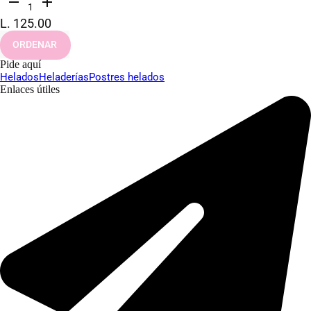
remove
add
1
L. 125.00
ORDENAR
Pide aquí
Helados
Heladerías
Postres helados
Enlaces útiles