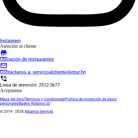
Instagram
Atención al cliente
store
Ubicación de restaurantes
mail_outline
Contáctanos a:
servicioalcliente@intur.hn
phone_in_talk
Línea de atención: 2512-3677
Aceptamos
Mapa del Sitio
|
Términos y Condiciones
|
Política de protección de datos
personales
|
Baskin Robbins US
© 2019 - 2026
Albatros Services