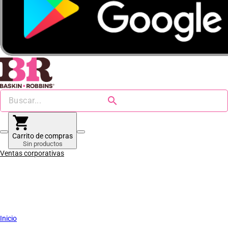
search
shopping_cart
Carrito de compras
Sin productos
Ventas corporativas
Inicio