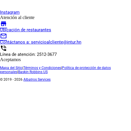
Instagram
Atención al cliente
store
Ubicación de restaurantes
mail_outline
Contáctanos a:
servicioalcliente@intur.hn
phone_in_talk
Línea de atención: 2512-3677
Aceptamos
Mapa del Sitio
|
Términos y Condiciones
|
Política de protección de datos
personales
|
Baskin Robbins US
© 2019 - 2026
Albatros Services