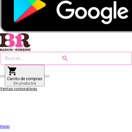
search
shopping_cart
Carrito de compras
Sin productos
Ventas corporativas
Inicio