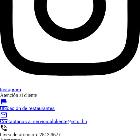
Instagram
Atención al cliente
store
Ubicación de restaurantes
mail_outline
Contáctanos a:
servicioalcliente@intur.hn
phone_in_talk
Línea de atención: 2512-3677