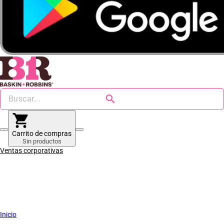
search
shopping_cart
Carrito de compras
Sin productos
Ventas corporativas
Inicio