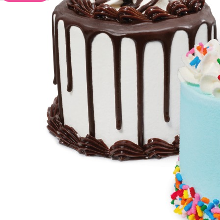
Pide aquí
Helados
Heladerías
Postres helados
Enlaces útiles