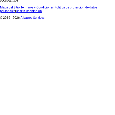
Aceptamos
Mapa del Sitio
|
Términos y Condiciones
|
Política de protección de datos
personales
|
Baskin Robbins US
© 2019 - 2026
Albatros Services